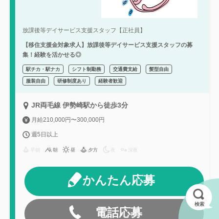
放課後等デイサービス支援スタッフ【正社員】
【移住支援金対象求人】放課後等デイサービス支援スタッフの募
集！経験を活かせる◎
駅チカ・駅ナカ
シフト制勤務
交通費支給
髪型自由
服装自由
研修制度あり
経験者歓迎
JR両毛線 伊勢崎駅から徒歩3分
月給210,000円〜300,000円
週5日以上
早朝
朝
昼
夕方
夜
深夜
かんたん応募
検索
電話応募