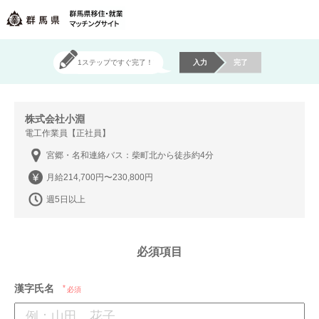
1ステップですぐ完了！
入力
完了
株式会社小淵
電工作業員【正社員】
宮郷・名和連絡バス：柴町北から徒歩約4分
月給214,700円〜230,800円
週5日以上
必須項目
漢字氏名
必須