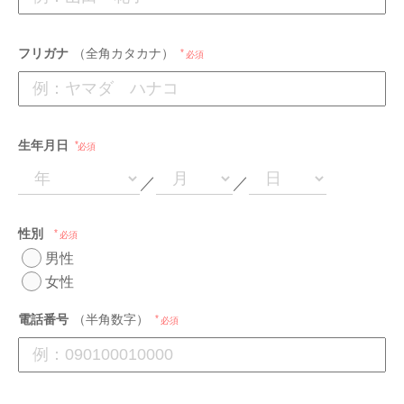
フリガナ
（全角カタカナ）
必須
生年月日
必須
／
／
性別
必須
男性
女性
電話番号
（半角数字）
必須