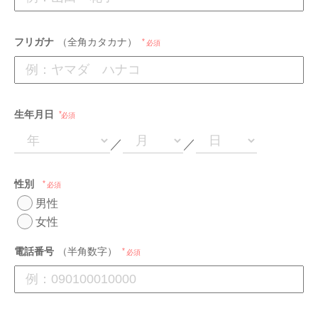
フリガナ
（全角カタカナ）
必須
生年月日
必須
／
／
性別
必須
男性
女性
電話番号
（半角数字）
必須